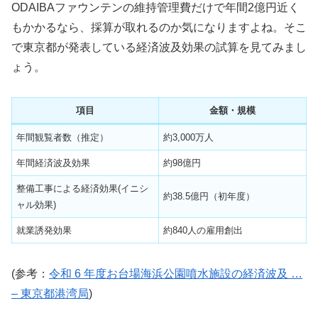
ODAIBAファウンテンの維持管理費だけで年間2億円近く
もかかるなら、採算が取れるのか気になりますよね。そこ
で東京都が発表している経済波及効果の試算を見てみまし
ょう。
項目
金額・規模
年間観覧者数（推定）
約3,000万人
年間経済波及効果
約98億円
整備工事による経済効果(イニシ
約38.5億円（初年度）
ャル効果)
就業誘発効果
約840人の雇用創出
(参考：
令和 6 年度お台場海浜公園噴水施設の経済波及 …
– 東京都港湾局
)