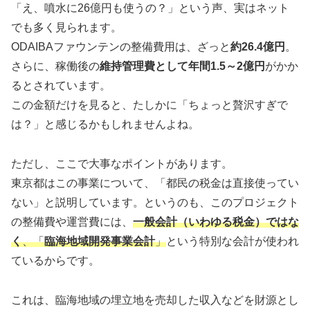
「え、噴水に26億円も使うの？」という声、実はネット
でも多く見られます。
ODAIBAファウンテンの整備費用は、ざっと
約26.4億円
。
さらに、稼働後の
維持管理費として年間1.5～2億円
がかか
るとされています。
この金額だけを見ると、たしかに「ちょっと贅沢すぎで
は？」と感じるかもしれませんよね。
ただし、ここで大事なポイントがあります。
東京都はこの事業について、「都民の税金は直接使ってい
ない」と説明しています。というのも、このプロジェクト
の整備費や運営費には、
一般会計（いわゆる税金）ではな
く
、「
臨海地域開発事業会計
」
という特別な会計が使われ
ているからです。
これは、臨海地域の埋立地を売却した収入などを財源とし