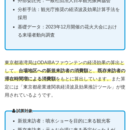
外部委託先：一般社団法人日本観光振興協会
分析手法：観光庁推奨の経済波及効果計算手法を
採用
基礎データ：2023年12月開催の花火大会におけ
る来場者動向調査
東京都港湾局はODAIBAファウンテンの経済効果の算出と
して、
台場地区への新規来訪者の消費額
と、
既存来訪者の
滞在時間増による消費額
をもとに算出しています。
また算
定には「東京都産業連関表経済波及効果推計ツール」が使
用されているようです。
試算対象
新規来訪者：噴水ショーを目的に来る観光客
既存来訪者：元々お台場に来る予定だった人が、