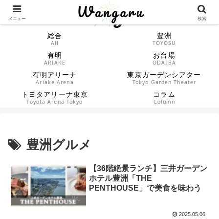
メニュー
検索
総合
豊洲
All
TOYOSU
有明
お台場
ARIAKE
ODAIBA
有明アリーナ
東京ガーデンシアター
Ariake Arena
Tokyo Garden Theater
トヨタアリーナ東京
コラム
Toyota Arena Tokyo
Column
豊洲グルメ
【36階絶景ランチ】三井ガーデン
ホテル豊洲「THE
PENTHOUSE」で美食を味わう
2025.05.06