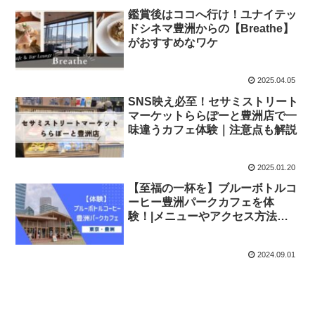
鑑賞後はココへ行け！ユナイテッ
ドシネマ豊洲からの【Breathe】
がおすすめなワケ
2025.04.05
SNS映え必至！セサミストリート
マーケットららぽーと豊洲店で一
味違うカフェ体験｜注意点も解説
2025.01.20
【至福の一杯を】ブルーボトルコ
ーヒー豊洲パークカフェを体
験！|メニューやアクセス方法も
ご紹介
2024.09.01