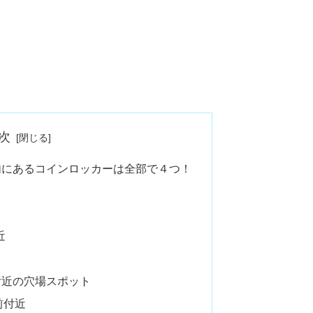
次
内にあるコインロッカーは全部で４つ！
近
付近の穴場スポット
前付近