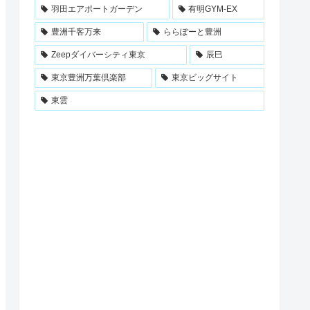
羽田エアポートガーデン
有明GYM-EX
豊洲千客万来
ららぽーと豊洲
Zeepダイバーシティ東京
辰巳
東京豊洲万葉倶楽部
東京ビッグサイト
東雲