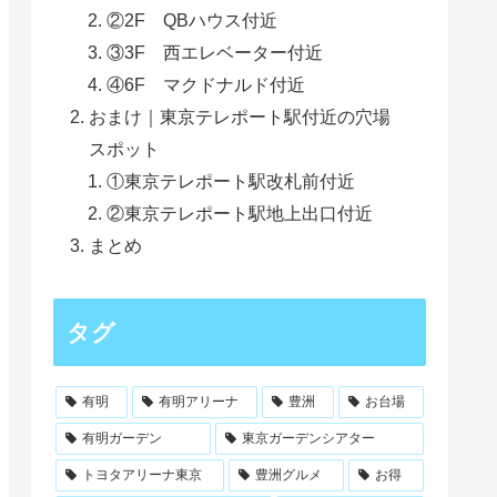
②2F QBハウス付近
③3F 西エレベーター付近
④6F マクドナルド付近
おまけ｜東京テレポート駅付近の穴場
スポット
①東京テレポート駅改札前付近
②東京テレポート駅地上出口付近
まとめ
タグ
有明
有明アリーナ
豊洲
お台場
有明ガーデン
東京ガーデンシアター
トヨタアリーナ東京
豊洲グルメ
お得