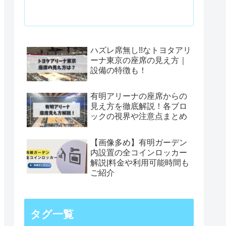
ハズレ席無し!!なトヨタアリ
ーナ東京の座席の見え方｜
設備の特徴も！
有明アリーナの座席からの
見え方を徹底解説！各ブロ
ックの視界や注意点まとめ
【画像多め】有明ガーデン
内設置の全コインロッカー
解説|料金や利用可能時間も
ご紹介
タグ一覧