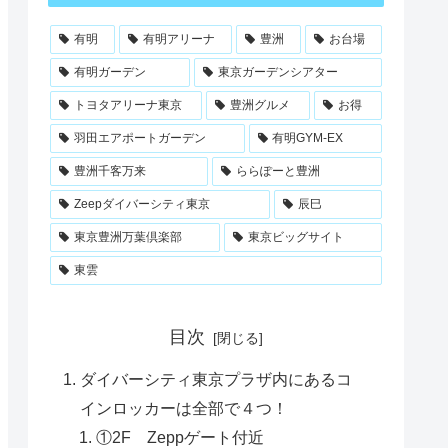
有明
有明アリーナ
豊洲
お台場
有明ガーデン
東京ガーデンシアター
トヨタアリーナ東京
豊洲グルメ
お得
羽田エアポートガーデン
有明GYM-EX
豊洲千客万来
ららぽーと豊洲
Zeepダイバーシティ東京
辰巳
東京豊洲万葉倶楽部
東京ビッグサイト
東雲
目次
ダイバーシティ東京プラザ内にあるコ
インロッカーは全部で４つ！
①2F Zeppゲート付近