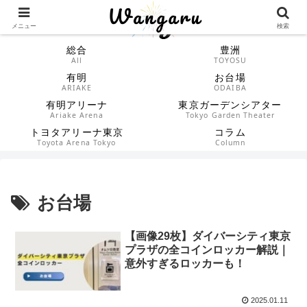
メニュー
検索
総合
豊洲
All
TOYOSU
有明
お台場
ARIAKE
ODAIBA
有明アリーナ
東京ガーデンシアター
Ariake Arena
Tokyo Garden Theater
トヨタアリーナ東京
コラム
Toyota Arena Tokyo
Column
お台場
【画像29枚】ダイバーシティ東京
プラザの全コインロッカー解説｜
意外すぎるロッカーも！
2025.01.11